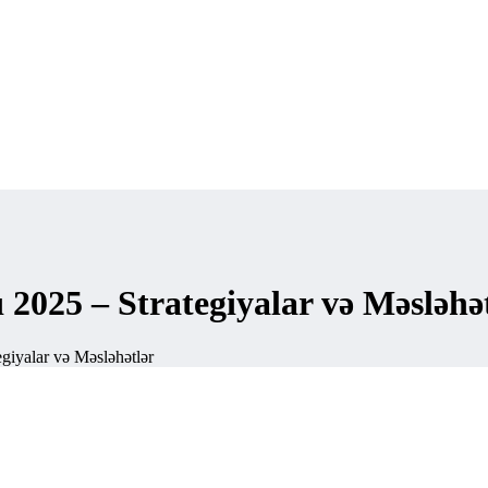
2025 – Strategiyalar və Məsləhə
giyalar və Məsləhətlər