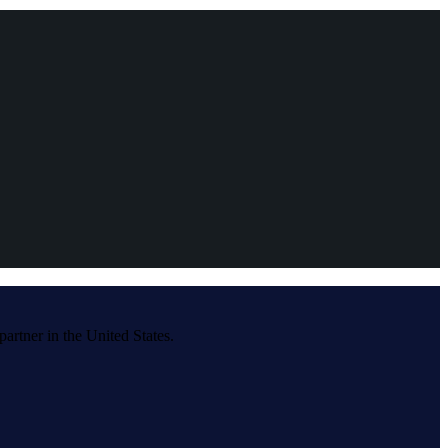
ner in the United States.