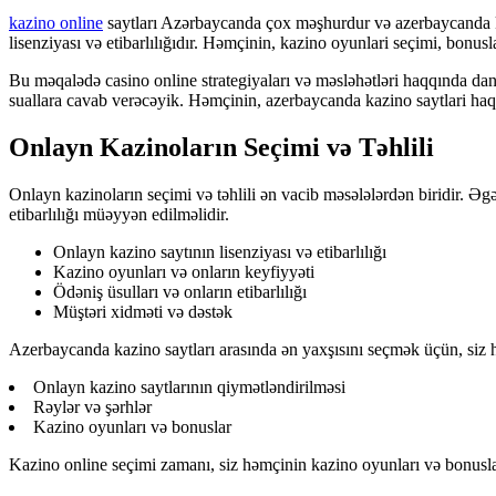
kazino online
saytları Azərbaycanda çox məşhurdur və azerbaycanda kaz
lisenziyası və etibarlılığıdır. Həmçinin, kazino oyunlari seçimi, bonus
Bu məqalədə casino online strategiyaları və məsləhətləri haqqında da
suallara cavab verəcəyik. Həmçinin, azerbaycanda kazino saytlari ha
Onlayn Kazinoların Seçimi və Təhlili
Onlayn kazinoların seçimi və təhlili ən vacib məsələlərdən biridir. Əgə
etibarlılığı müəyyən edilməlidir.
Onlayn kazino saytının lisenziyası və etibarlılığı
Kazino oyunları və onların keyfiyyəti
Ödəniş üsulları və onların etibarlılığı
Müştəri xidməti və dəstək
Azerbaycanda kazino saytları arasında ən yaxşısını seçmək üçün, siz h
Onlayn kazino saytlarının qiymətləndirilməsi
Rəylər və şərhlər
Kazino oyunları və bonuslar
Kazino online seçimi zamanı, siz həmçinin kazino oyunları və bonusl