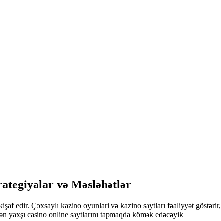
ategiyalar və Məsləhətlər
nkişaf edir. Çoxsaylı kazino oyunlari və kazino saytları fəaliyyət göstə
 ən yaxşı casino online saytlarını tapmaqda kömək edəcəyik.