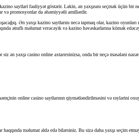
ino saytlari fəaliyyət göstərir. Lakin, ən yaxşısını seçmək üçün bir ne
lar və promosyonlar da əhəmiyyətli amillərdir.
nışacağıq. Ən yaxşı kazino saytlarını necə tapmaq olar, kazino oyunlar
qqında ətraflı məlumat verəcəyik və kazino həvəskarlarına kömək edəcə
r siz ən yaxşı casino online axtarırsinizsa, onda bir neçə məsələni nəzər
əmçinin online casino saytlarının qiymətləndirilməsini və rəylərini ox
ar haqqında məlumat əldə edə bilərsiniz. Bu sizə daha yaxşı seçim etm