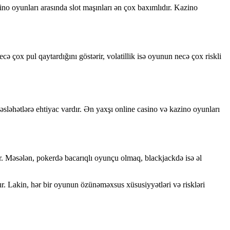
o oyunları arasında slot maşınları ən çox baxımlıdır. Kazino
ə çox pul qaytardığını göstərir, volatillik isə oyunun necə çox riskli
sləhətlərə ehtiyac vardır. Ən yaxşı online casino və kazino oyunları
ır. Məsələn, pokerdə bacarıqlı oyunçu olmaq, blackjackdə isə əl
ır. Lakin, hər bir oyunun özünəməxsus xüsusiyyətləri və riskləri