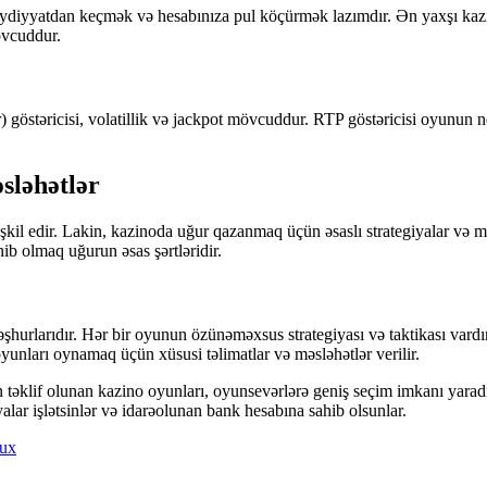
ydiyyatdan keçmək və hesabınıza pul köçürmək lazımdır. Ən yaxşı kazin
övcuddur.
 göstəricisi, volatillik və jackpot mövcuddur. RTP göstəricisi oyunun nec
ləhətlər
şkil edir. Lakin, kazinoda uğur qazanmaq üçün əsaslı strategiyalar və mə
b olmaq uğurun əsas şərtləridir.
əşhurlarıdır. Hər bir oyunun özünəməxsus strategiyası və taktikası vard
yunları oynamaq üçün xüsusi təlimatlar və məsləhətlər verilir.
n təklif olunan kazino oyunları, oyunsevərlərə geniş seçim imkanı yarad
alar işlətsinlər və idarəolunan bank hesabına sahib olsunlar.
aux